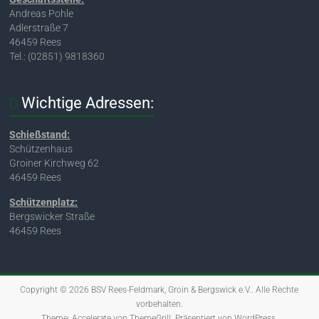
Andreas Pohle
Adlerstraße 7
46459 Rees
Tel.: (02851) 9818360
Wichtige Adressen:
Schießstand:
Schützenhaus
Groiner Kirchweg 62
46459 Rees
Schützenplatz:
Bergswicker Straße
46459 Rees
Copyright © 2026
BSV Rees-Feldmark, Groin & Bergswick e.V.
. Alle Rechte
vorbehalten.
Theme:
Accelerate
von ThemeGrill. Präsentiert von
WordPress
.