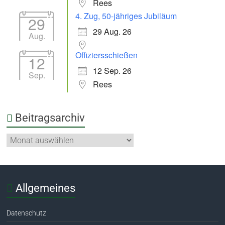
Rees
4. Zug, 50-jähriges Jubiläum
29
29 Aug. 26
Aug.
Offiziersschießen
12
12 Sep. 26
Sep.
Rees
Beitragsarchiv
Allgemeines
Datenschutz