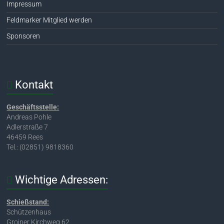
Impressum
Feldmarker Mitglied werden
Sponsoren
Kontakt
Geschäftsstelle:
Andreas Pohle
Adlerstraße 7
46459 Rees
Tel.: (02851) 9818360
Wichtige Adressen:
Schießstand:
Schützenhaus
Groiner Kirchweg 62