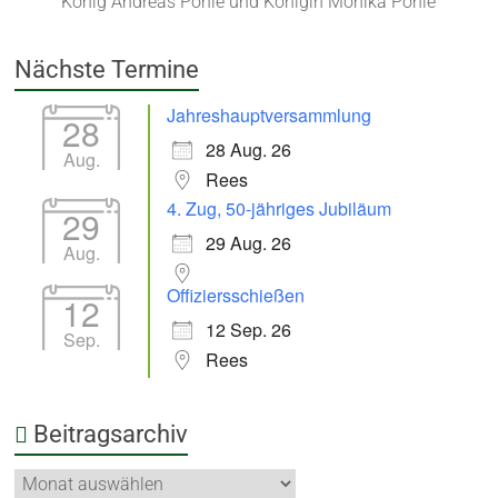
König Andreas Pohle und Königin Monika Pohle
Nächste Termine
Jahreshauptversammlung
28
28 Aug. 26
Aug.
Rees
4. Zug, 50-jähriges Jubiläum
29
29 Aug. 26
Aug.
Offiziersschießen
12
12 Sep. 26
Sep.
Rees
Beitragsarchiv