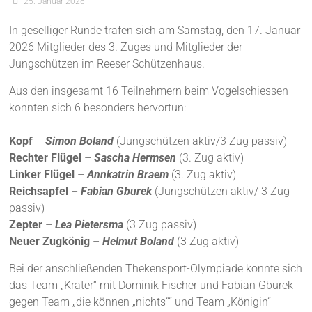
25. Januar 2026
In geselliger Runde trafen sich am Samstag, den 17. Januar
2026 Mitglieder des 3. Zuges und Mitglieder der
Jungschützen im Reeser Schützenhaus.
Aus den insgesamt 16 Teilnehmern beim Vogelschiessen
konnten sich 6 besonders hervortun:
Kopf
–
Simon Boland
(Jungschützen aktiv/3 Zug passiv)
Rechter Flügel
–
Sascha Hermsen
(3. Zug aktiv)
Linker Flügel
–
Annkatrin Braem
(3. Zug aktiv)
Reichsapfel
–
Fabian Gburek
(Jungschützen aktiv/ 3 Zug
passiv)
Zepter
–
Lea Pietersma
(3 Zug passiv)
Neuer Zugkönig
–
Helmut Boland
(3 Zug aktiv)
Bei der anschließenden Thekensport-Olympiade konnte sich
das Team „Krater“ mit Dominik Fischer und Fabian Gburek
gegen Team „die können „nichts““ und Team „Königin“