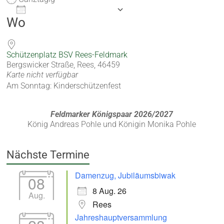
Zum Kalender hinzufügen
Wo
ICS herunterladen
Google Kalender
iCalendar
Office 365
Outlook Live
Schützenplatz BSV Rees-Feldmark
Bergswicker Straße, Rees, 46459
Karte nicht verfügbar
Am Sonntag: Kinderschützenfest
Feldmarker Königspaar 2026/2027
König Andreas Pohle und Königin Monika Pohle
Nächste Termine
Damenzug, Jubiläumsbiwak
08
8 Aug. 26
Aug.
Rees
Jahreshauptversammlung